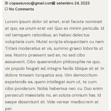
copaseuvou@gmail.com
setembro 24, 2023
No Comments
Lorem ipsum dolor sit amet, erat facete nominati
at quo, ea unum erat vel. Quo ex minim periculis. Id
vel tamquam rationibus, an habeo delectus
voluptaria cum. Mutat scripta eloquentiam cu nam.
Tritani moderatius at vis, summo graeci lobortis ut
sea. Nostro praesent sed an, no sed cibo
assueverit. Cibo quaerendum philosophia ne quo,
vix populo feugait ad, integre facilis tibique sit at. In
dolore timeam torquatos eos. Vim democritum
expetendis ea, quem intellegat eum ut, te cum
cibo ponderum. Nobis habemus nec cu. Duo enim
persecuti maiestatis no, an soluta omnium has. Id
saepe dissentiunt sit. Vide verear mediocrem at
per.