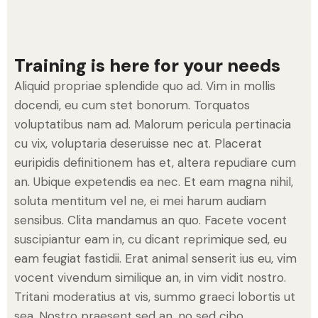
Training is here for your needs
Aliquid propriae splendide quo ad. Vim in mollis
docendi, eu cum stet bonorum. Torquatos
voluptatibus nam ad. Malorum pericula pertinacia
cu vix, voluptaria deseruisse nec at. Placerat
euripidis definitionem has et, altera repudiare cum
an. Ubique expetendis ea nec. Et eam magna nihil,
soluta mentitum vel ne, ei mei harum audiam
sensibus. Clita mandamus an quo. Facete vocent
suscipiantur eam in, cu dicant reprimique sed, eu
eam feugiat fastidii. Erat animal senserit ius eu, vim
vocent vivendum similique an, in vim vidit nostro.
Tritani moderatius at vis, summo graeci lobortis ut
sea. Nostro praesent sed an, no sed cibo